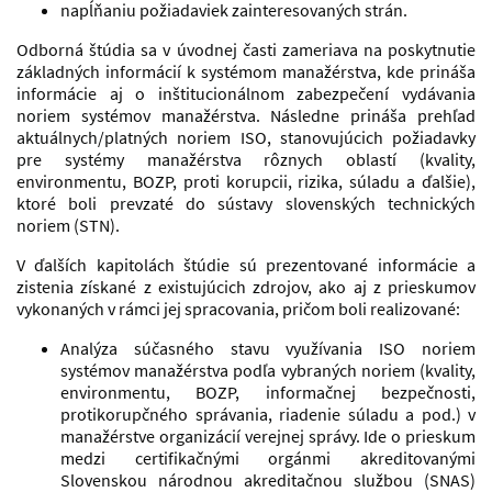
napĺňaniu požiadaviek zainteresovaných strán.
Odborná štúdia sa v úvodnej časti zameriava na poskytnutie
základných informácií k systémom manažérstva, kde prináša
informácie aj o inštitucionálnom zabezpečení vydávania
noriem systémov manažérstva. Následne prináša prehľad
aktuálnych/platných noriem ISO, stanovujúcich požiadavky
pre systémy manažérstva rôznych oblastí (kvality,
environmentu, BOZP, proti korupcii, rizika, súladu a ďalšie),
ktoré boli prevzaté do sústavy slovenských technických
noriem (STN).
V ďalších kapitolách štúdie sú prezentované informácie a
zistenia získané z existujúcich zdrojov, ako aj z prieskumov
vykonaných v rámci jej spracovania, pričom boli realizované:
Analýza súčasného stavu využívania ISO noriem
systémov manažérstva podľa vybraných noriem (kvality,
environmentu, BOZP, informačnej bezpečnosti,
protikorupčného správania, riadenie súladu a pod.) v
manažérstve organizácií verejnej správy. Ide o prieskum
medzi certifikačnými orgánmi akreditovanými
Slovenskou národnou akreditačnou službou (SNAS)