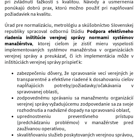
pri zvládnutí ťažkostí s kvalitou. Návody a usmernenia
ponúkajú dobrú prax, ktorú možno použiť pri naplňovaní
požiadaviek na kvalitu.
Úrad pre normalizáciu, metrológiu a skúšobníctvo Slovenskej
republiky spracoval odbornú štúdiu
Podpora efektívneho
riadenia inštitúcie verejnej správy normami systémov
manažérstva
, ktorej cieľom je zistiť mieru vyspelosti
implementovaných systémov manažérstva v organizáciách
verejnej správy a preukázať, či ich implementácia môže v
inštitúciách verejnej správy prispieť k:
zabezpečeniu dôvery, že spravovanie vecí verejných je
transparentné a efektívne riadené k dosahovaniu cieľov
napĺňajúcich potreby/požiadavky/očakávania v
spravovanej oblasti,
zodpovednému správaniu sa manažmentu organizácií
verejnej správy vyžadujúcemu zodpovedanie sa za svoje
rozhodnutia a nadväzné dopady na spravovanú oblasť,
uprednostneniu preventívneho prístupu
(predchádzaniu problémov) v manažérstve pred
zaužívanou operatívou,
skvalitňovaniu služieb poskytovaných verejnou správou,