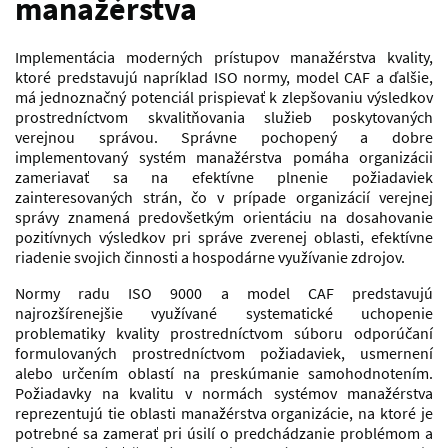
manažérstva
Implementácia moderných prístupov manažérstva kvality,
ktoré predstavujú napríklad ISO normy, model CAF a ďalšie,
má jednoznačný potenciál prispievať k zlepšovaniu výsledkov
prostredníctvom skvalitňovania služieb poskytovaných
verejnou správou. Správne pochopený a dobre
implementovaný systém manažérstva pomáha organizácii
zameriavať sa na efektívne plnenie požiadaviek
zainteresovaných strán, čo v prípade organizácií verejnej
správy znamená predovšetkým orientáciu na dosahovanie
pozitívnych výsledkov pri správe zverenej oblasti, efektívne
riadenie svojich činnosti a hospodárne využívanie zdrojov.
Normy radu ISO 9000 a model CAF predstavujú
najrozšírenejšie využívané systematické uchopenie
problematiky kvality prostredníctvom súboru odporúčaní
formulovaných prostredníctvom požiadaviek, usmernení
alebo určením oblastí na preskúmanie samohodnotením.
Požiadavky na kvalitu v normách systémov manažérstva
reprezentujú tie oblasti manažérstva organizácie, na ktoré je
potrebné sa zamerať pri úsilí o predchádzanie problémom a