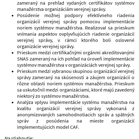
zameraný na prehľad vydaných certifikátov systémov
manažérstva organizáciám verejnej správy.
Posúdenie možnej podpory efektívneho riadenia
organizácií verejnej správy pomocou implementácie
noriem systémov manažérstva. Realizoval sa prieskum
vnímania aspektov ovplyvňujúcich riadenie organizácií
verejnej správy, v rámci ktorého boli oslovené
organizácie verejnej správy.
Prieskum medzi certifikačnými orgánmi akreditovanými
SNAS zameraný na ich pohľad na úroveň implementácie
systémov manažérstva v organizáciách verejnej správy.
Prieskum medzi vybranou skupinou organizácií verejnej
správy zameraný na skúsenosti a záujem organizácií o
rôzne oblasti noriem systémov manažérstva. Prieskum
sa uskutočnil medzi organizáciami, ktoré majú zavedený
niektorý zo systémov manažérstva.
Analýza vplyvu implementácie systému manažérstva na
kvalitu organizácií verejnej správy vykonaná z
anonymizovaných samohodnotiacich správ a spätných
správ z posúdenia na mieste organizácií
implementujúcich model CAF.
Na stiahnutie: