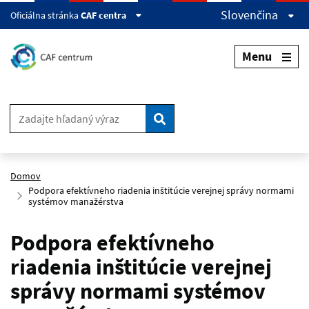
Preskočiť na hlavný obsah
Slovenčina
Oficiálna stránka
CAF centra
Menu
Vyhľadávanie
Domov
Podpora efektívneho riadenia inštitúcie verejnej správy normami
systémov manažérstva
Podpora efektívneho
riadenia inštitúcie verejnej
správy normami systémov